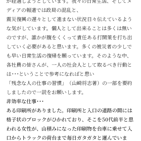
が経過しようとしています。我々の日常生活、そしてメ
ディアの報道では政局の混乱と、
震災復興の遅々として進まない状況日々伝えているよう
な気がしています。個人として出来ることは多くは無い
のですが、誰かが腹をくくって責任ある打開策を打ち出
していく必要があると思います。多くの被災者の少しで
も早い日常生活の復帰を願っています。そのような中、
各社員の皆さんが、一人の社会人として取るべき行動と
は･･･ということで参考になればと思い
「残念な人の仕事の習慣」（山崎将志著）の一部を要約
しましたので一読をお願いします。
非効率な仕事･･･
ある印刷所がありました。印刷所と入口の道路の間には
格子状のブロックがひかれており、そこを50代前半と思
われる女性が、山積みになった印刷物を台車に乗せて入
口からトラックの荷台まで毎日ガタガタと運んでいま