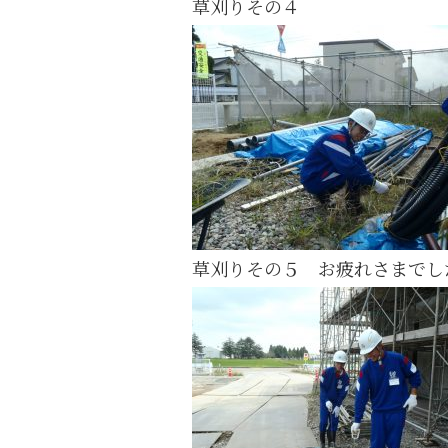
草刈りその４
草刈りその５ お疲れさまでし