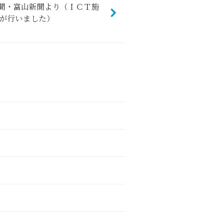
新聞・富山新聞より（ＩＣＴ施
が行いました）