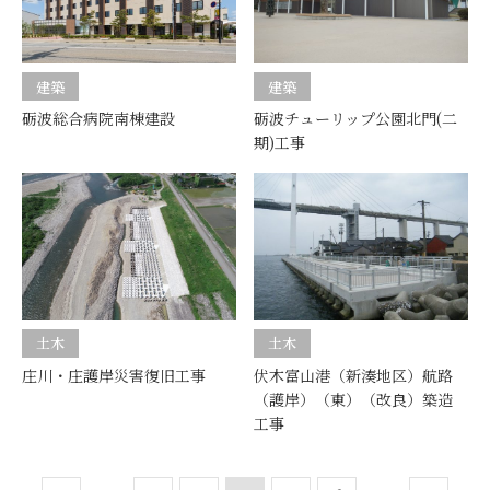
建築
建築
砺波総合病院南棟建設
砺波チューリップ公園北門(二
期)工事
土木
土木
庄川・庄護岸災害復旧工事
伏木富山港（新湊地区）航路
（護岸）（東）（改良）築造
工事