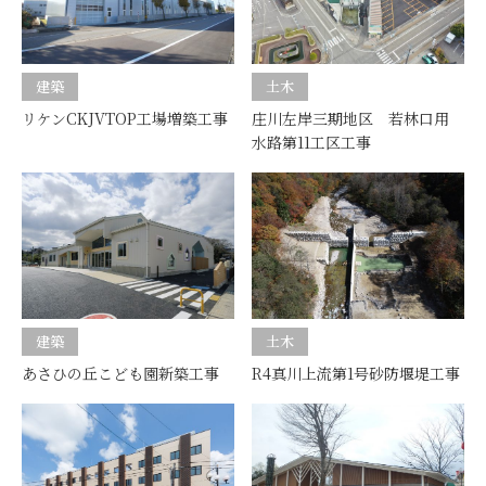
建築
土木
リケンCKJVTOP工場増築工事
庄川左岸三期地区 若林口用
水路第11工区工事
建築
土木
あさひの丘こども園新築工事
R4真川上流第1号砂防堰堤工事