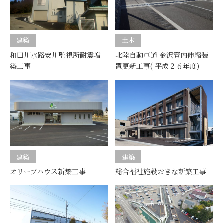
建築
土木
和田川水路安川監視所耐震増
北陸自動車道 金沢管内伸縮装
築工事
置更新工事( 平成２６年度)
建築
建築
オリーブハウス新築工事
総合福祉施設おきな新築工事